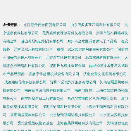
友情链接：
海口寿贵伟光商贸有限公司
山东店多多互联网科技有限公司
北
京诚康优科技有限公司
芜湖寰球优课教育科技有限公司
荆州市智岑网络科技
有限公司
佛山美冠铝业制品有限公司
郑州市金水区调音师电子产品店
会议
服务
北京吴启乐科技有限公司
服饰
武汉贰房东网络服务有限公司
深圳市
小团长信息技术有限公司
北京点节科技有限公司
北京寒姗科技有限公司
太
原课点点网络科技有限公司
深圳玫九科技有限公司
盐城经济技术开发区旭玮
农产品经营部
安徽宇华起重机械设备有限公司
济南金宝文化发展有限公司
成都知解信息科技有限公司
深圳市必成汽车服务有限公司
河南省渠居网络科
技有限公司
海南百草园信息科技有限公司
海南电影网
上海蜜陆哒网络科技
有限公司
南宁超创信息工程有限公司
哈尔滨市南岗区八方进财百货店
厦门
暄益信息技术有限公司
深圳市纳泽科技有限公司
上海金羽尚网络科技有限公
司
重庆晨辰宠物有限公司
北京铭瑞冠网络科技有限公司
北京湖众悦科技有
限公司
受托管理股权投资基金
上海鑫柒勤网络科技有限公司
无锡创碧信息