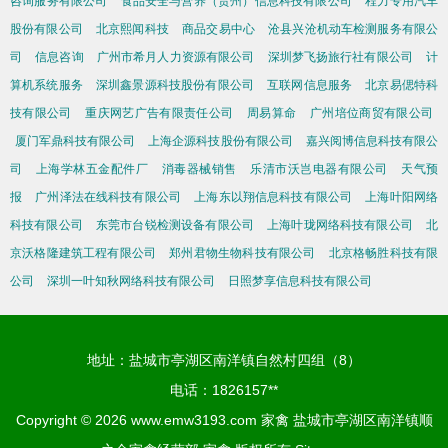
咨询服务有限公司
食品安全与营养（贵州）信息科技有限公司
程力专用汽车
股份有限公司
北京熙闻科技
商品交易中心
沧县兴沧机动车检测服务有限公
司
信息咨询
广州市希月人力资源有限公司
深圳梦飞扬旅行社有限公司
计
算机系统服务
深圳鑫景源科技股份有限公司
互联网信息服务
北京易偲特科
技有限公司
重庆网艺广告有限责任公司
周易算命
广州培位商贸有限公司
厦门军鼎科技有限公司
上海企源科技股份有限公司
嘉兴阅博信息科技有限公
司
上海学林五金配件厂
消毒器械销售
乐清市沃岂电器有限公司
天气预
报
广州泽法在线科技有限公司
上海东以翔信息科技有限公司
上海叶阳网络
科技有限公司
东莞市台锐检测设备有限公司
上海叶珑网络科技有限公司
北
京沃格隆建筑工程有限公司
郑州君物生物科技有限公司
北京格畅胜科技有限
公司
深圳一叶知秋网络科技有限公司
日照梦享信息科技有限公司
地址：盐城市亭湖区南洋镇自然村四组（8）
电话：1826157**
Copyright © 2026
www.emw3193.com
家禽
盐城市亭湖区南洋镇顺